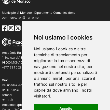
Municipio di Monaco - Dipartimento Comunicazione
communication@mairie.mc
Noi usiamo i cookies
Noi usiamo i cookies e altre
Académie Rainier III
tecniche di tracciamento per
1 Boulevard Albert Ier
migliorare la tua esperienza di
98000
MONACO
navigazione nel nostro sito, per
+377 93 15 28 91
mostrarti contenuti personalizzati
e annunci mirati, per analizzare il
Orari
traffico sul nostro sito, e per
Da lunedì a venerdì
capire da dove arrivano i nostri
8h30 - 20h45
Samedi
visitatori.
9h - 12h
Accesso rapido
Accetto
Contatti / Informazioni pratiche