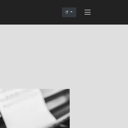
IT
rto