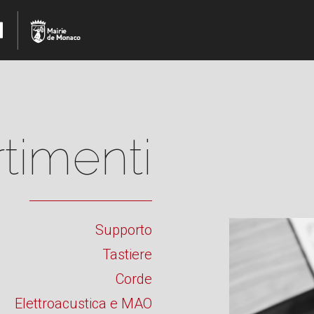
timenti
Supporto
Dipartimento di suppo
Tastiere
Corde
Elettroacustica e MAO