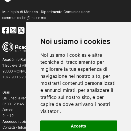
Municipio di Monaco - Dipartimento Comunicazione
communication@mairie.mc
Noi usiamo i cookies
Noi usiamo i cookies e altre
Académie Rainier III
tecniche di tracciamento per
1 Boulevard Albert Ier
migliorare la tua esperienza di
98000
MONACO
navigazione nel nostro sito, per
+377 93 15 28 91
mostrarti contenuti personalizzati
e annunci mirati, per analizzare il
Orari
traffico sul nostro sito, e per
Da lunedì a venerdì
capire da dove arrivano i nostri
8h30 - 20h45
Samedi
visitatori.
9h - 12h
Accesso rapido
Accetto
Contatti / Informazioni pratiche