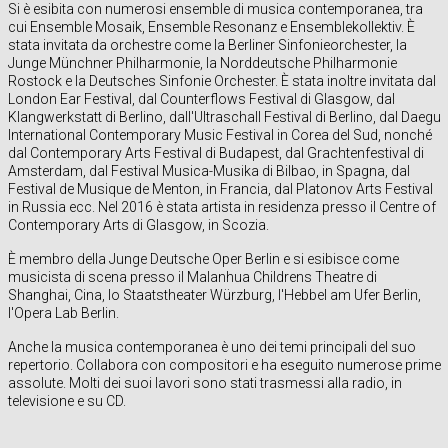
Si è esibita con numerosi ensemble di musica contemporanea, tra
cui Ensemble Mosaik, Ensemble Resonanz e Ensemblekollektiv. È
stata invitata da orchestre come la Berliner Sinfonieorchester, la
Junge Münchner Philharmonie, la Norddeutsche Philharmonie
Rostock e la Deutsches Sinfonie Orchester. È stata inoltre invitata dal
London Ear Festival, dal Counterflows Festival di Glasgow, dal
Klangwerkstatt di Berlino, dall'Ultraschall Festival di Berlino, dal Daegu
International Contemporary Music Festival in Corea del Sud, nonché
dal Contemporary Arts Festival di Budapest, dal Grachtenfestival di
Amsterdam, dal Festival Musica-Musika di Bilbao, in Spagna, dal
Festival de Musique de Menton, in Francia, dal Platonov Arts Festival
in Russia ecc. Nel 2016 è stata artista in residenza presso il Centre of
Contemporary Arts di Glasgow, in Scozia.
È membro della Junge Deutsche Oper Berlin e si esibisce come
musicista di scena presso il Malanhua Childrens Theatre di
Shanghai, Cina, lo Staatstheater Würzburg, l'Hebbel am Ufer Berlin,
l'Opera Lab Berlin.
Anche la musica contemporanea è uno dei temi principali del suo
repertorio. Collabora con compositori e ha eseguito numerose prime
assolute. Molti dei suoi lavori sono stati trasmessi alla radio, in
televisione e su CD.