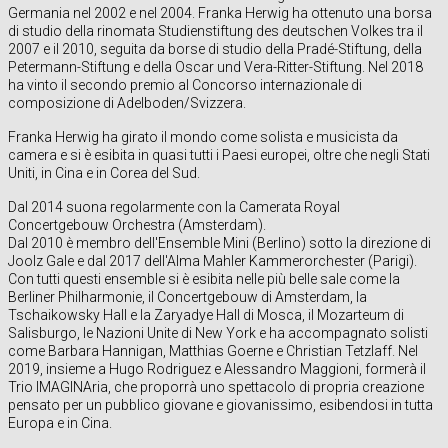
Germania nel 2002 e nel 2004. Franka Herwig ha ottenuto una borsa
di studio della rinomata Studienstiftung des deutschen Volkes tra il
2007 e il 2010, seguita da borse di studio della Pradé-Stiftung, della
Petermann-Stiftung e della Oscar und Vera-Ritter-Stiftung. Nel 2018
ha vinto il secondo premio al Concorso internazionale di
composizione di Adelboden/Svizzera.
Franka Herwig ha girato il mondo come solista e musicista da
camera e si è esibita in quasi tutti i Paesi europei, oltre che negli Stati
Uniti, in Cina e in Corea del Sud.
Dal 2014 suona regolarmente con la Camerata Royal
Concertgebouw Orchestra (Amsterdam).
Dal 2010 è membro dell'Ensemble Mini (Berlino) sotto la direzione di
Joolz Gale e dal 2017 dell'Alma Mahler Kammerorchester (Parigi).
Con tutti questi ensemble si è esibita nelle più belle sale come la
Berliner Philharmonie, il Concertgebouw di Amsterdam, la
Tschaikowsky Hall e la Zaryadye Hall di Mosca, il Mozarteum di
Salisburgo, le Nazioni Unite di New York e ha accompagnato solisti
come Barbara Hannigan, Matthias Goerne e Christian Tetzlaff. Nel
2019, insieme a Hugo Rodriguez e Alessandro Maggioni, formerà il
Trio IMAGINAria, che proporrà uno spettacolo di propria creazione
pensato per un pubblico giovane e giovanissimo, esibendosi in tutta
Europa e in Cina.