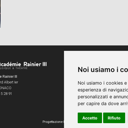
Orari
Da lunedì a venerdì
Noi usiamo i c
8h30 - 20h45
Rainier III
Samedi
d Albert Ier
Noi usiamo i cookies e 
9h - 12h
ONACO
esperienza di navigazio
15 28 91
personalizzati e annunci
per capire da dove arriv
Accetto
Rifiuto
Progettazione
Media & Events