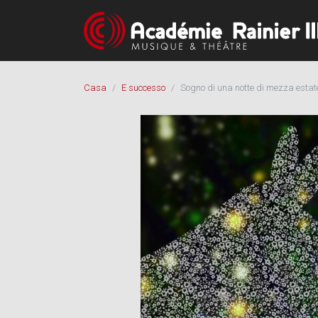
Casa
E successo
Sogno di una notte di mezza estat