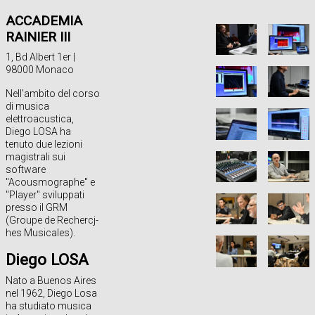
ACCADEMIA
RAINIER III
1, Bd Albert 1er |
98000 Monaco
Nell'ambito del corso
di musica
elettroacustica,
Diego LOSA ha
tenuto due lezioni
magistrali sui
software
"Acousmographe" e
"Player" sviluppati
presso il GRM
(Groupe de Rechercj-
hes Musicales).
Diego LOSA
Nato a Buenos Aires
nel 1962, Diego Losa
ha studiato musica