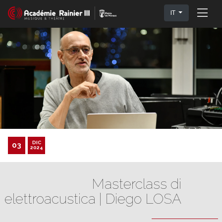
IT
DIC
03
2024
Masterclass di
elettroacustica | Diego LOSA