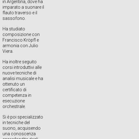
in Argentina, dove ha
imparato a suonare il
flauto traverso e il
sassofono.
Ha studiato
composizione con
Francisco Kröpfl e
armonia con Julio
Viera.
Ha inoltre seguito
corsi introduttivi alle
nuove tecniche di
analisi musicale e ha
ottenuto un
certificato di
competenza in
esecuzione
orchestrale.
Si è poi specializzato
in tecniche del
suono, acquisendo
una conoscenza