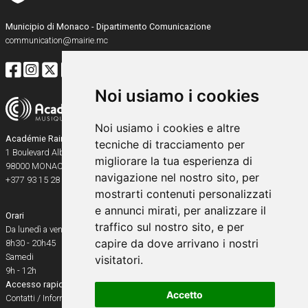
Municipio di Monaco - Dipartimento Comunicazione
communication@mairie.mc
Noi usiamo i cookies
Noi usiamo i cookies e altre
Académie Rainier III
tecniche di tracciamento per
1 Boulevard Albert Ier
migliorare la tua esperienza di
98000
MONACO
navigazione nel nostro sito, per
+377 93 15 28 91
mostrarti contenuti personalizzati
e annunci mirati, per analizzare il
Orari
traffico sul nostro sito, e per
Da lunedì a venerdì
capire da dove arrivano i nostri
8h30 - 20h45
Samedi
visitatori.
9h - 12h
Accesso rapido
Accetto
Contatti / Informazioni pratiche