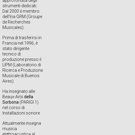
approfondita degli
strumenti dedicati.
Dal 2000 è membro
dell'Ina GRM (Groupe
de Recherches
Musicales).
Prima di trasferirsi in
Francia nel 1996, è
stato dirigente
tecnico di
produzione presso il
LIPM (Laboratorio di
Ricerca e Produzione
Musicale di Buenos
Aires).
Ha insegnato alle
Beaux-Arts
della
Sorbona
(PARIGI 1)
nel corso di
Installazioni sonore.
Attualmente insegna
musica
elettroacustica al