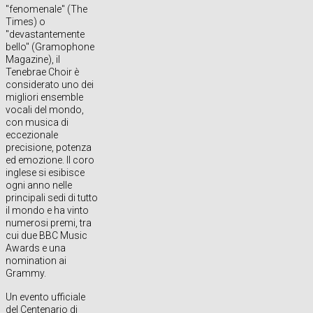
"fenomenale" (The
Times) o
"devastantemente
bello" (Gramophone
Magazine), il
Tenebrae Choir è
considerato uno dei
migliori ensemble
vocali del mondo,
con musica di
eccezionale
precisione, potenza
ed emozione. Il coro
inglese si esibisce
ogni anno nelle
principali sedi di tutto
il mondo e ha vinto
numerosi premi, tra
cui due BBC Music
Awards e una
nomination ai
Grammy.
Un evento ufficiale
del Centenario di