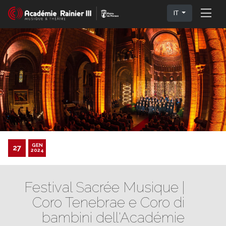
IT
GEN
27
2024
Festival Sacrée Musique |
Coro Tenebrae e Coro di
bambini dell'Académie