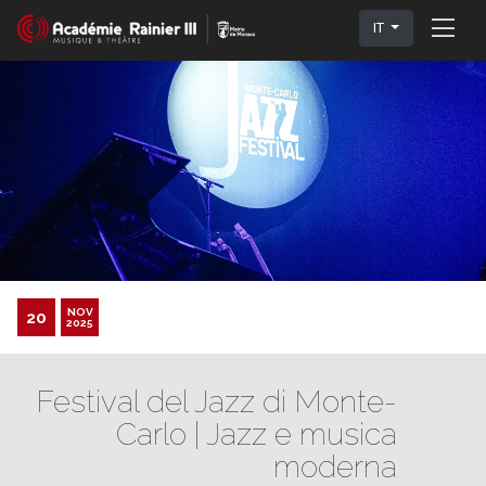
IT
NOV
20
2025
Festival del Jazz di Monte-
Carlo | Jazz e musica
moderna