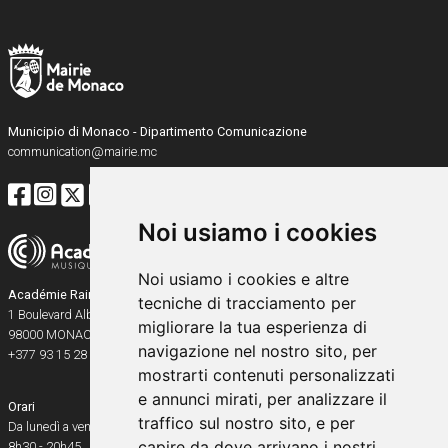
Municipio di Monaco - Dipartimento Comunicazione
communication@mairie.mc
Noi usiamo i cookies
Noi usiamo i cookies e altre
Académie Rainier III
tecniche di tracciamento per
1 Boulevard Albert Ier
migliorare la tua esperienza di
98000
MONACO
navigazione nel nostro sito, per
+377 93 15 28 91
mostrarti contenuti personalizzati
e annunci mirati, per analizzare il
Orari
traffico sul nostro sito, e per
Da lunedì a venerdì
capire da dove arrivano i nostri
8h30 - 20h45