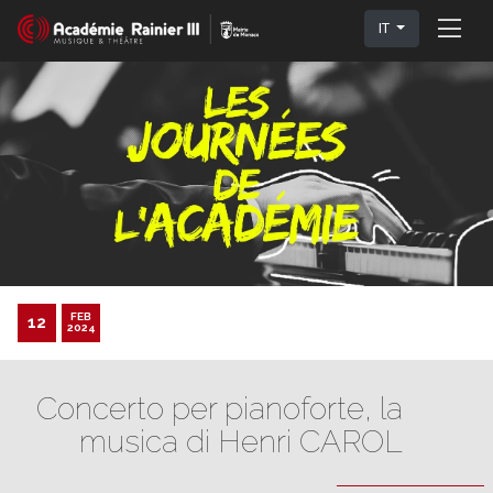
IT
FEB
12
2024
Concerto per pianoforte, la
musica di Henri CAROL