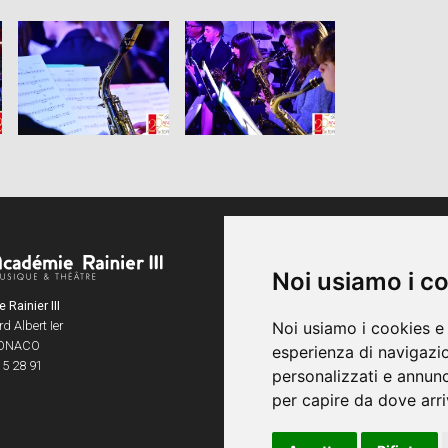
Orari
Da lunedì a venerdì
Noi usiamo i c
8h30 - 20h45
Rainier III
Samedi
d Albert Ier
Noi usiamo i cookies e 
9h - 12h
ONACO
esperienza di navigazio
15 28 91
personalizzati e annunci
per capire da dove arriv