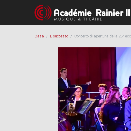
Casa
E successo
Concerto di apertura della 25ª ediz