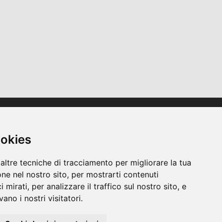
Accesso rapido
Contatti / Informazioni pratiche
ookies
Regolamento interno
CGU
altre tecniche di tracciamento per migliorare la tua
ne nel nostro sito, per mostrarti contenuti
 mirati, per analizzare il traffico sul nostro sito, e
ano i nostri visitatori.