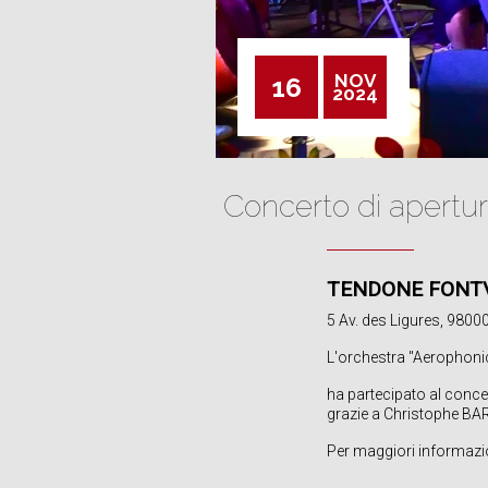
NOV
16
2024
Concerto di apertur
TENDONE FONTV
5 Av. des Ligures, 980
L'orchestra "Aerophonic
ha partecipato al concer
grazie a Christophe B
Per maggiori informazioni