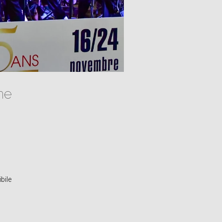
ne
bile