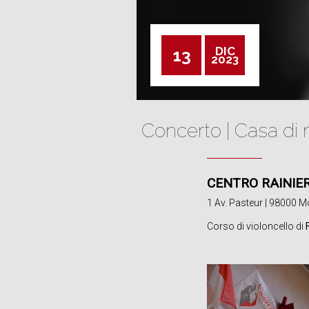
DIC
13
2023
Concerto | Casa di 
CENTRO RAINIER 
1 Av. Pasteur | 98000 
Corso di violoncello di