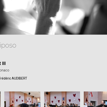
riposo
III
Monaco
Frédéric AUDIBERT