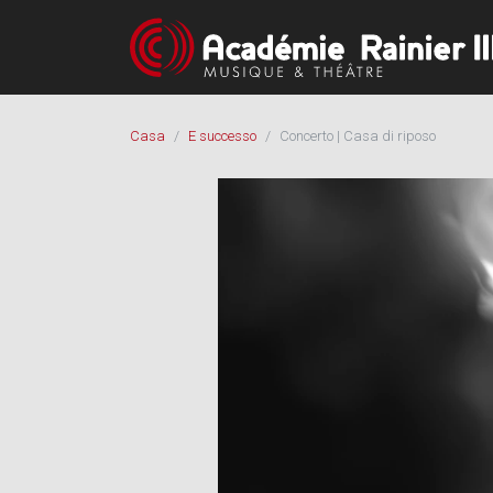
Casa
E successo
Concerto | Casa di riposo