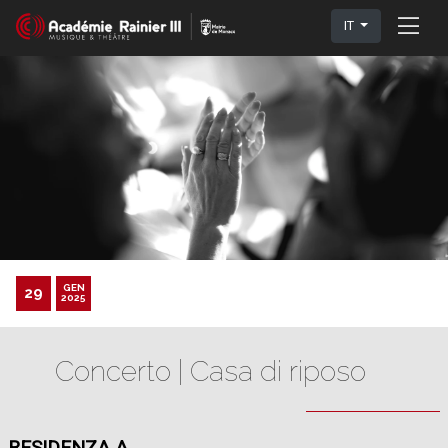
IT
GEN
29
2025
Concerto | Casa di riposo
RESIDENZA A