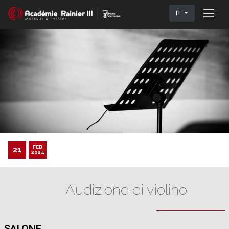
IT
FEB
21
2024
Audizione di violino
SALONE