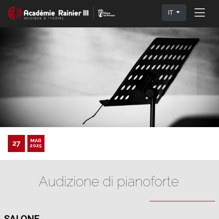
IT
MAR
27
2025
Audizione di pianoforte
SALONE