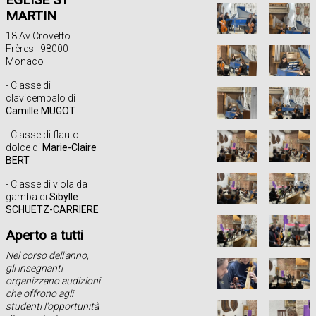
MARTIN
18 Av Crovetto
Frères | 98000
Monaco
- Classe di
clavicembalo di
Camille MUGOT
- Classe di flauto
dolce di
Marie-Claire
BERT
- Classe di viola da
gamba di
Sibylle
SCHUETZ-CARRIERE
Aperto a tutti
Nel corso dell'anno,
gli insegnanti
organizzano audizioni
che offrono agli
studenti l'opportunità