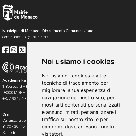
Municipio di Monaco - Dipartimento Comunicazione
communication@mairie.mc
Noi usiamo i cookies
Noi usiamo i cookies e altre
Académie Rainier III
tecniche di tracciamento per
1 Boulevard Albert Ier
migliorare la tua esperienza di
98000
MONACO
navigazione nel nostro sito, per
+377 93 15 28 91
mostrarti contenuti personalizzati
e annunci mirati, per analizzare il
Orari
traffico sul nostro sito, e per
Da lunedì a venerdì
capire da dove arrivano i nostri
8h30 - 20h45
Samedi
visitatori.