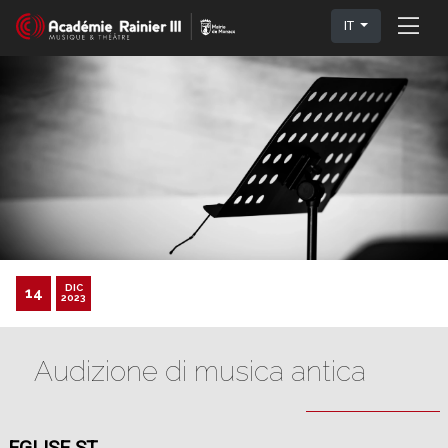
IT
DIC
14
2023
Audizione di musica antica
EGLISE ST