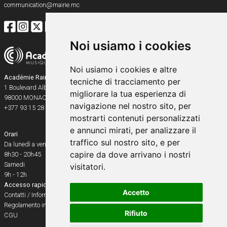
communication@mairie.mc
Noi usiamo i cookies
Noi usiamo i cookies e altre
Académie Rainier III
tecniche di tracciamento per
1 Boulevard Albert Ier
migliorare la tua esperienza di
98000
MONACO
navigazione nel nostro sito, per
+377 93 15 28 91
mostrarti contenuti personalizzati
e annunci mirati, per analizzare il
Orari
traffico sul nostro sito, e per
Da lunedì a venerdì
capire da dove arrivano i nostri
8h30 - 20h45
Samedi
visitatori.
9h - 12h
Accesso rapido
Accetto
Contatti / Informazioni pratiche
Regolamento interno
Rifiuto
CGU