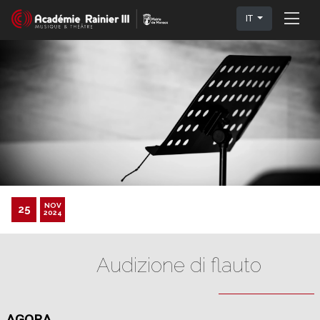
IT
NOV
25
2024
Audizione di flauto
AGORA