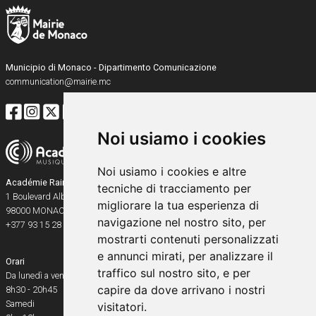
Municipio di Monaco - Dipartimento Comunicazione
communication@mairie.mc
Noi usiamo i cookies
Noi usiamo i cookies e altre
Académie Rainier III
tecniche di tracciamento per
1 Boulevard Albert Ier
migliorare la tua esperienza di
98000
MONACO
navigazione nel nostro sito, per
+377 93 15 28 91
mostrarti contenuti personalizzati
e annunci mirati, per analizzare il
Orari
traffico sul nostro sito, e per
Da lunedì a venerdì
capire da dove arrivano i nostri
8h30 - 20h45
Samedi
visitatori.