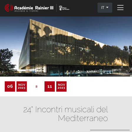
IT
NOV
NOV
06
11
a
2023
2023
24° Incontri musicali del
Mediterraneo