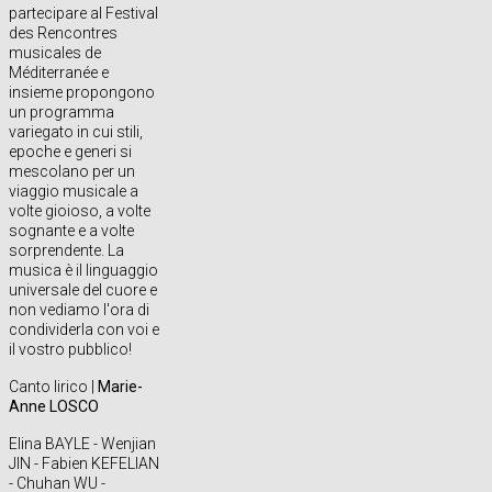
partecipare al Festival
des Rencontres
musicales de
Méditerranée e
insieme propongono
un programma
variegato in cui stili,
epoche e generi si
mescolano per un
viaggio musicale a
volte gioioso, a volte
sognante e a volte
sorprendente. La
musica è il linguaggio
universale del cuore e
non vediamo l'ora di
condividerla con voi e
il vostro pubblico!
Canto lirico |
Marie-
Anne LOSCO
Elina BAYLE - Wenjian
JIN - Fabien KEFELIAN
- Chuhan WU -